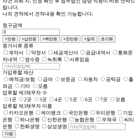
사건 의뢰 시, 신청 확인 후 법무법인 담당 직원이 바로 연락드
립니다.
나의 견적에서 견적내용 확인 가능합니다.
청구금액
증거서류 종류
계약서
약정서
세금계산서
공급내역서
통화문
자내역
영수증
녹취록
서류없음
가압류할 재산
예적금/보험
급여
보증금
자동차
공탁금
출
좌금
기타
모름
압류할 제3채무자 수
1곳
2곳
3곳
4곳
5곳
6곳
7곳
모름
압류할 제3채무자 이름
카카오은행
케이뱅크
국민은행
우리은행
기업
은행
하나은행
신한은행
농협은행
우체국
씨티
은행
한화생명
삼성생명